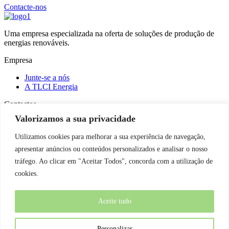
Contacte-nos
Uma empresa especializada na oferta de soluções de produção de
energias renováveis.
Empresa
Junte-se a nós
A TLCI Energia
Contactos
Valorizamos a sua privacidade
M:
Rua Joaquim Gonçalves, 27, Silvares, 4835 – 428 Guimarães
Utilizamos cookies para melhorar a sua experiência de navegação,
T:
(+351) 253 240 090
apresentar anúncios ou conteúdos personalizados e analisar o nosso
Email:
geral@tlcienergia.pt
tráfego. Ao clicar em "Aceitar Todos", concorda com a utilização de
Instagram
cookies.
LinkedIn
Facebook
Aceite tudo
Política de Privacidade
Política de Cookies
Termos e Condições
Personalizar